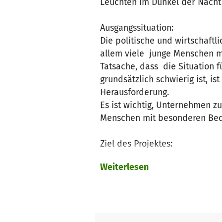
Leuchten im Dunkel der Nacht 
Ausgangssituation:
Die politische und wirtschaftl
allem viele junge Menschen mi
Tatsache, dass die Situation 
grundsätzlich schwierig ist, i
Herausforderung.
Es ist wichtig, Unternehmen z
Menschen mit besonderen Bed
Ziel des Projektes:
Ziel des Projektes ist die Sc
Weiterlesen
Unterstützung und dem Erwerb
Konkret geschieht dies durch
„Lecker“) der Kolpingsfamilie 
Aufgabe des Unternehmens ist 
Behinderungen in der Produkt