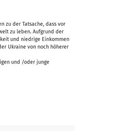
en zu der Tatsache, dass vor
elt zu leben. Aufgrund der
igkeit und niedrige Einkommen
 der Ukraine von noch höherer
igen und /oder junge
t Behinderungen durch soziale
mens „SmachnenKo“ (zu Deutsch
enschen mit geistigen
u bieten. Darüber hinaus wird