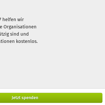
 in weitere soziale Projekte
der Produktions- und
7 helfen wir
le Organisationen
ützig sind und
sationen kostenlos.
Jetzt spenden