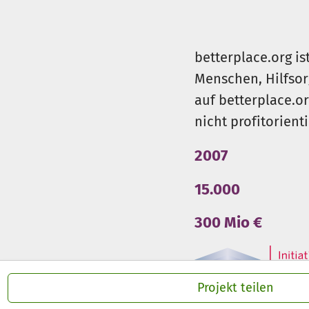
Mittel zu erwirtschaften und s
der Kolpingsfamilie zu investi
Die Spenden werden für die E
betterplace.org is
Verkaufsstätte benötigt.
Menschen, Hilfsor
auf betterplace.o
Dieses Projekt soll in 12 Mona
nicht profitorient
2007
15.000
300 Mio €
Projekt teilen