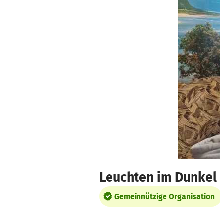
Zum Hauptinhalt springen
Erklärung zur Barrierefreiheit anzeigen
Leuchten im Dunkel 
Gemeinnützige Organisation