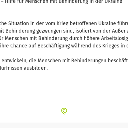
– Hilfe für Menschen mit Behinderung in der Ukraine
iche Situation in der vom Krieg betroffenen Ukraine führ
t Behinderung gezwungen sind, isoliert von der Außenw
für Menschen mit Behinderung durch höhere Arbeitslos
st ihre Chance auf Beschäftigung während des Krieges in
u entwickeln, die Menschen mit Behinderungen beschäft
ürfnissen ausbilden.
haffung von Zugängen zum Arbeitsmarkt für Menschen mi
 von Fähigkeiten/Ausbildung.
 die Gründung und Einrichtung des Inklusionsunterneh
in der Stadt Vinnytsja/Ukraine.
es, Beschäftigungsmöglichkeiten und Ausbildung für M
ion und dem Verkauf von Trockenfrüchten und Gemüse z