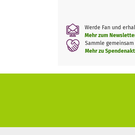
den Menschen und den Verbrau
schmackhafte Produkte von „
Werde Fan und erhal
Vision:
Mehr zum Newslette
Menschen mit geistigen Behin
Sammle gemeinsam m
und einen angemessenen Lohn 
Mehr zu Spendenakt
Orientierung in Vinnyzja.
(Familien-)Angehörige der Zie
um die Fähigkeiten der Teiln
Des weitern sollen Kooperatio
und Angehörigen der Zielgrupp
Verantwortung und Umsetzung
Die Verantwortung für die Umse
Kolpingwerk Ukraine und die lo
Die Vermittlung und Begleitung
Die Analyse des Projektplanes