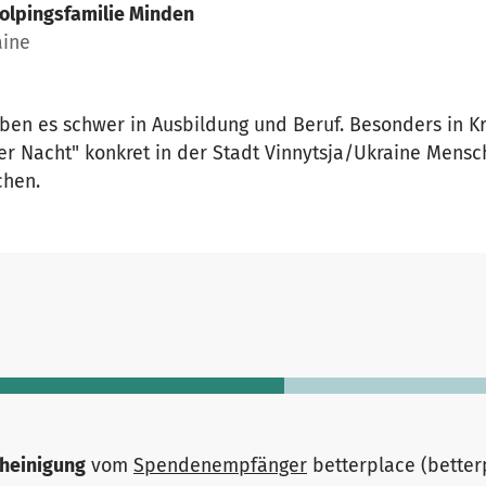
olpingsfamilie Minden
aine
en es schwer in Ausbildung und Beruf. Besonders in Kr
er Nacht" konkret in der Stadt Vinnytsja/Ukraine Mens
chen.
heinigung
vom
Spendenempfänger
betterplace (bette