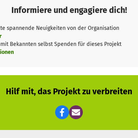
chern in der Stadt Vinnytsja die Möglichkeit gegeben,
Informiere und engagiere dich!
Smachnenko“ zu kaufen.
te spannende Neuigkeiten von der Organisation
r
derungen haben in diesem Unternehmen eine dauerhaft
it Bekannten selbst Spenden für dieses Projekt
und junge Menschen haben einen Platz für eine qualita
ionen
lgruppe werden in den Grundlagen von Arbeit, Recht un
ehmenden und das selbständige Leben zu unterstützen.
nen und Partnerschaften zwischen Arbeitgebern, Leiter
e geschaffen werden, um eine Vermittlung von Arbeitsp
Hilf mit, das Projekt zu verbreiten
:
tzung der initiierten Projektaktivitäten nach Abschluss 
kale Kolpingsfamilie in der Stadt Vinnytsja.
 erfolgt Kolping International, Köln.
 hat aufgezeigt, dass das Unternehmen „Smachnenko“ in