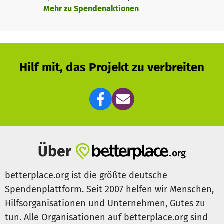
Fonelisco auf
eigene Beine
zu stellen und uns zugleich im
Mehr zu Spendenaktionen
Wege des interkulturellen Austauschs und der Information
unserer
bildungspolitischen Verantwortung
zu stellen.
Mehr Informationen findest du auf unserer
Website
.
Hilf mit, das Projekt zu verbreiten
Über
betterplace.org ist die größte deutsche
Spendenplattform. Seit 2007 helfen wir Menschen,
Hilfsorganisationen und Unternehmen, Gutes zu
tun. Alle Organisationen auf betterplace.org sind