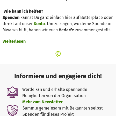
Wie kann ich helfen?
Spenden
kannst Du ganz einfach hier auf Betterplace oder
direkt auf unser
Konto
. Um zu zeigen, wo deine Spende in
Mwanza hilft, haben wir euch
Bedarfe
zusammengestellt.
Daran könnt ihr erkennen, dass ihr bereits mit kleinen
Weiterlesen
Beträgen Großes bewirken könnt. Dies sind grobe Richt-
bzw. Durchschnittswerte, die so unegfähr monatlich
anfallen.
Was ist Fonelisco eigentlich?
Fonelisco ist ein Straßenkinder- und Waisenheim in
Informiere und engagiere dich!
Mwanza, Tansania, das von dem Tansanier Joseph Elias
gegründet und noch immer geleitet wird. Dort leben etwa
Werde Fan und erhalte spannende
sechzig Kinder
, denen auch ein Schulbesuch ermöglicht
Neuigkeiten von der Organisation
wird. Der Fonelisco e.V. ist der in der Nähe von Würzburg
Mehr zum Newsletter
ansässige deutsche Partnerverein des Waisenheims.
Sammle gemeinsam mit Bekannten selbst
Gemeinsam mit Joseph und seinem Team versuchen wir
Spenden für dieses Projekt