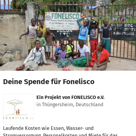
Zum Hauptinhalt springen
Erklärung zur Barrierefreiheit anzeigen
Deine Spende für Fonelisco
Ein Projekt von
FONELISCO e.V.
in Thüngersheim, Deutschland
Laufende Kosten wie Essen, Wasser- und
Stromversorgung, Personalkosten und Miete für das