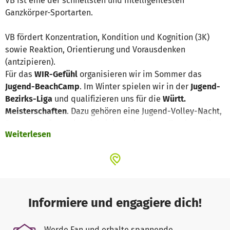
VB ist eine der schnellsten und intelligentesten
Ganzkörper-Sportarten.
VB fördert Konzentration, Kondition und Kognition (3K)
sowie Reaktion, Orientierung und Vorausdenken
(antzipieren).
Für das
WIR-Gefühl
organisieren wir im Sommer das
Jugend-BeachCamp
. Im Winter spielen wir in der
Jugend-
Bezirks-Liga
und qualifizieren uns für die
Württ.
Meisterschaften
. Dazu gehören eine Jugend-Volley-Nacht,
Freundschaftsturniere/-Spiele und externe Turniere, die
Weiterlesen
das Zusammengehörigkeitsgefühl stärken sollen. Unsere
Kinder und Jugendlichen von 9-20 Jahren sind im Liga-
Spielbetrieb sehr erfolgreich. Sie lernen im 2er bis
6erTeam
optimal im Team zusammen zu spielen.
Hierfür sind Sportgeräte wie Koordinationsleiter,
Sprunghilfen, Bälle, Netze, Krafthilfen, Schiri-Pfeifen, usw.
Informiere und engagiere dich!
erforderlich. Zusätzlich müssen die Jugendlichen mit
Trikots und Trainingsanzügen, Trinkgefäßen ausgestattet
Werde Fan und erhalte spannende