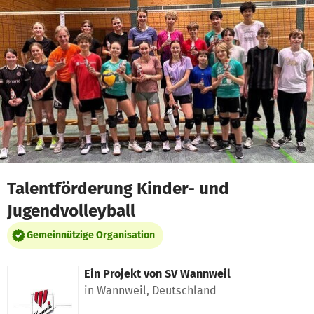
Zum Hauptinhalt springen
Erklärung zur Barrierefreiheit anzeigen
Talentförderung Kinder- und
Jugendvolleyball
Gemeinnützige Organisation
Ein Projekt von
SV Wannweil
in Wannweil, Deutschland