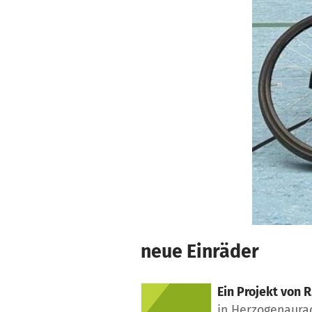
Zum Hauptinhalt springen
Erklärung zur Barrierefreiheit anzeigen
neue Einräder
Ein Projekt von
R
in Herzogenaura