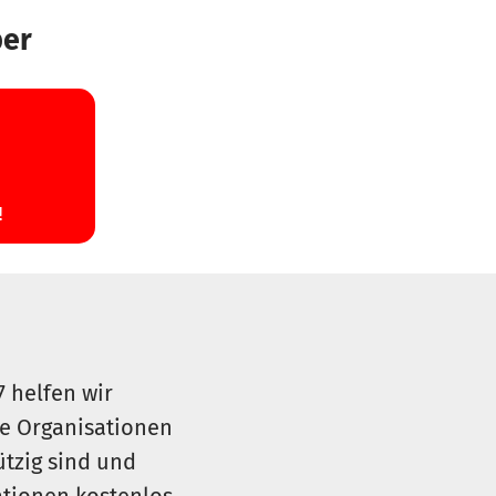
ber
7 helfen wir
le Organisationen
ützig sind und