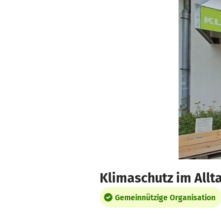
Zum Hauptinhalt springen
Erklärung zur Barrierefreiheit anzeigen
Klimaschutz im Allta
Gemeinnützige Organisation