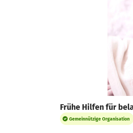
Zum Hauptinhalt springen
Erklärung zur Barrierefreiheit anzeigen
Frühe Hilfen für bel
Gemeinnützige Organisation