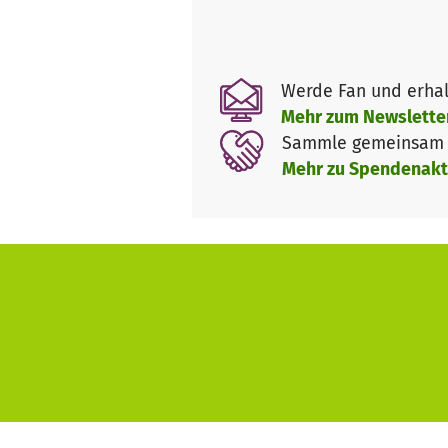
Um diese Qualität weiterhin a
finanzieren sich ausschließli
Werde Fan und erhal
Jährlich entstehen Kosten in H
Mehr zum Newslette
Mit 5.000 Euro können Trauer
Sammle gemeinsam m
Mehr zu Spendenakt