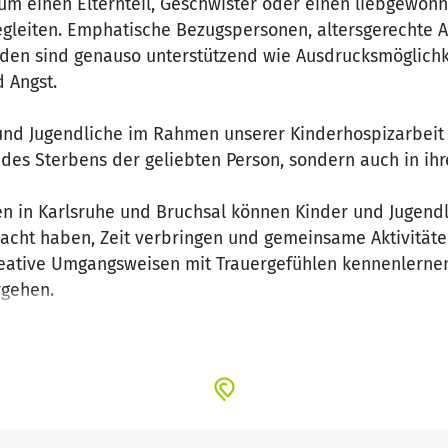
m einen Elternteil, Geschwister oder einen liebgewonn
 begleiten. Emphatische Bezugspersonen, altersgerechte 
rden sind genauso unterstützend wie Ausdrucksmöglichk
d Angst.
und Jugendliche im Rahmen unserer Kinderhospizarbeit 
it des Sterbens der geliebten Person, sondern auch in i
n in Karlsruhe und Bruchsal können Kinder und Jugendl
acht haben, Zeit verbringen und gemeinsame Aktivitäte
kreative Umgangsweisen mit Trauergefühlen kennenlern
rgehen.
zehn Jahren und ist gerade bei frühen Verlusten ein wic
t im Heilungsprozess. Die Teilnahme an den Trauergrupp
ruppentreffen werden von ausgebildeten Kinder- und Ju
n Ehrenamtlichen unterstützt. Weitere Informationen fin