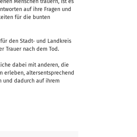
enen Menschen trauern, ist es
Antworten auf ihre Fragen und
eiten für die bunten
für den Stadt- und Landkreis
hrer Trauer nach dem Tod.
iche dabei mit anderen, die
n erleben, altersentsprechend
en und dadurch auf ihrem
htiger,
en ist für Kinder und
gendtrauerbegleiterinnen
den Sie unter
www.hospiz-in-