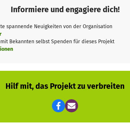
Informiere und engagiere dich!
nbieten zu können, benötigen wir Ihre Unterstützung, d
ch durch Spenden.
te spannende Neuigkeiten von der Organisation
öhe von ca. 60.000 Euro, insbesondere für Personal, Krea
r
angebote für einen Monat gesichert werden.
it Bekannten selbst Spenden für dieses Projekt
ionen
Hilf mit, das Projekt zu verbreiten