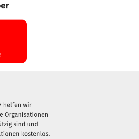
ber
7 helfen wir
le Organisationen
ützig sind und
sationen kostenlos.