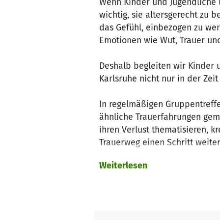
Wenn Kinder und Jugendliche u
wichtig, sie altersgerecht zu
das Gefühl, einbezogen zu we
Emotionen wie Wut, Trauer un
Deshalb begleiten wir Kinder 
Karlsruhe nicht nur in der Ze
In regelmäßigen Gruppentreffe
ähnliche Trauerfahrungen gem
ihren Verlust thematisieren, 
Trauerweg einen Schritt weite
Weiterlesen
Das Angebot besteht seit über 
gesundheitsförderlicher Aspek
Jugendliche kostenfrei. Die G
geleitet und von qualifizierte
karlsruhe.de
.