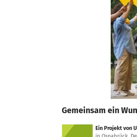
Zum Hauptinhalt springen
Erklärung zur Barrierefreiheit anzeigen
Gemeinsam ein Wun
Ein Projekt von
U
in Osnabrück, D