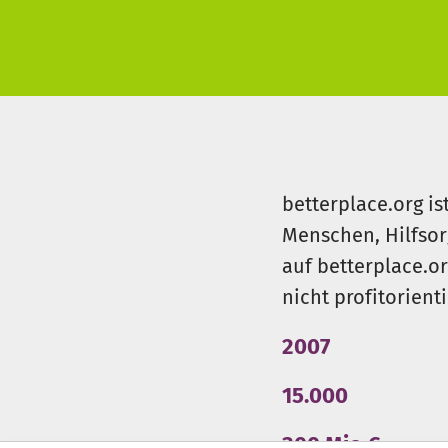
betterplace.org is
Menschen, Hilfsor
auf betterplace.o
nicht profitorient
2007
15.000
300 Mio €