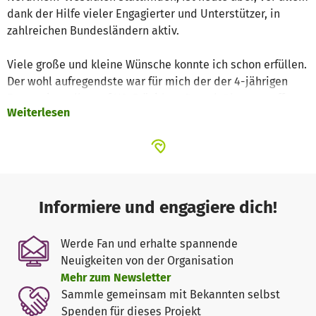
dank der Hilfe vieler Engagierter und Unterstützer, in
zahlreichen Bundesländern aktiv.
Viele große und kleine Wünsche konnte ich schon erfüllen.
Der wohl aufregendste war für mich der der 4-jährigen
Ecem: sie wollte auf US-Präsident Barack Obama treffen,
Weiterlesen
den sie als besten Freund sah. Und tatsächlich ging dieser
Wunsch bei seinem Deutschlandbesuch im Juni in Berlin
in Erfüllung.
Für mich ein Zeichen, dass es sich für wirklich jeden
Traum und Wunsch zu kämpfen lohnt; denn am Anfang
sagten mir alle, ich solle keine Kraft verschwenden, es
Informiere und engagiere dich!
wäre unmöglich.
Werde Fan und erhalte spannende
Ich bin froh, dass ich für meine Projektidee, die dem
Neuigkeiten von der Organisation
einfachen Prinzip "Gemeinsam mehr erreichen" folgt,
Mehr zum Newsletter
bisher auf die Unterstützung zahlreicher zählen konnte
Sammle gemeinsam mit Bekannten selbst
und viele wunderbare Menschen kennenlernen durfte.
Spenden für dieses Projekt