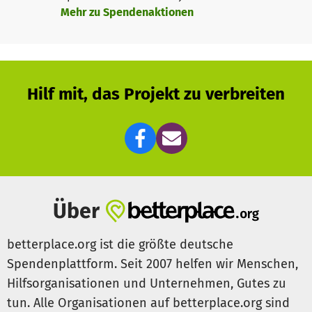
Es engagieren sich Jugendgruppen, Vereine und Schulen
Mehr zu Spendenaktionen
mit eigenen Aktionsideen und viele Ehrenamtliche jeden
Alters bei der Betreuung und Organisation von
Erlebnistagen, Freizeiten und Wunscherfüllungen.
Mich würde es sehr freuen, wenn Sie mir und den anderen
Hilf mit, das Projekt zu verbreiten
Engagierten die Chance geben, weiteren Kindern ihre
Herzenswünsche erfüllen, weitere Erlebnistage für
betroffene Familien und Ferienfreizeiten als Auszeit vom
Alltag organisieren zu können, in dem Sie uns
unterstützen. Sei es durch persönlichen Einsatz, oder eine
Spende - egal, denn jeder einzelne zählt.
Über
Vielen Dank und herzliche Grüße
Ihr Stefan Ober-Westendorf
betterplace.org ist die größte deutsche
Spendenplattform. Seit 2007 helfen wir Menschen,
Hilfsorganisationen und Unternehmen, Gutes zu
tun. Alle Organisationen auf betterplace.org sind