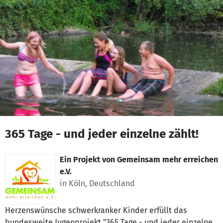
Zum Hauptinhalt springen
Erklärung zur Barrierefreiheit anzeigen
365 Tage - und jeder einzelne zählt!
Ein Projekt von
Gemeinsam mehr erreichen
e.V.
in Köln, Deutschland
Herzenswünsche schwerkranker Kinder erfüllt das
bundesweite Jugenprojekt "365 Tage - und jeder einzelne