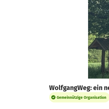
Zum Hauptinhalt springen
Erklärung zur Barrierefreiheit anzeigen
WolfgangWeg: ein n
Gemeinnützige Organisation