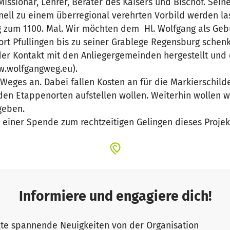
Missionar, Lehrer, Berater des Kaisers und Bischof. Sei
ell zu einem überregional verehrten Vorbild werden la
ag zum 1100. Mal. Wir möchten dem Hl. Wolfgang als Ge
rt Pfullingen bis zu seiner Grablege Regensburg schen
der Kontakt mit den Anliegergemeinden hergestellt und 
w.wolfgangweg.eu).
 Weges an. Dabei fallen Kosten an für die Markierschild
n den Etappenorten aufstellen wollen. Weiterhin wollen w
geben.
t einer Spende zum rechtzeitigen Gelingen dieses Proje
Informiere und engagiere dich!
te spannende Neuigkeiten von der Organisation