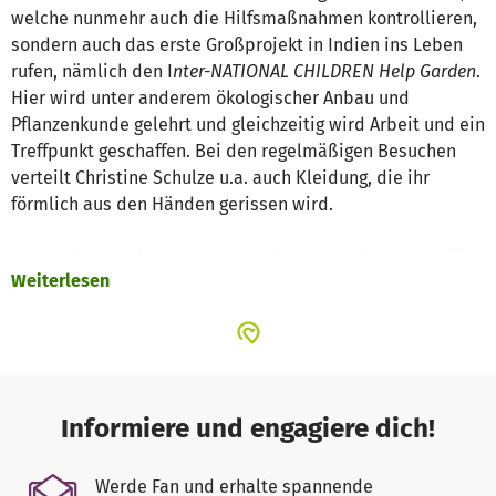
welche nunmehr auch die Hilfsmaß­nahmen kontrollieren,
sondern auch das erste Großprojekt in Indien ins Leben
rufen, nämlich den I
nter-NATIONAL CHILDREN Help Garden
.
Hier wird unter anderem ökolo­gischer Anbau und
Pflanzenkunde gelehrt und gleichzeitig wird Arbeit und ein
Treffpunkt geschaffen. Bei den regelmäßigen Besuchen
verteilt Christine Schulze u.a. auch Kleidung, die ihr
förmlich aus den Händen gerissen wird.
In Nepal, nach den schweren Erdbeben 2015, musste drin­
Weiterlesen
gend Hilfe geleistet werden. Schwierig war dies auch
inso­fern, als dass die Infrastruktur stark in
Mitleidenschaft ge­zogen wurde. Um eine Versorgung mit
frischen Trinkwasser gewährleisten können, haben wir in
Zusammenarbeit mit u.a. beladomo und dem Lions Club
Wasserfilteranlagen nach Nepal transportiert und
Informiere und engagiere dich!
installieren lassen.
Werde Fan und erhalte spannende