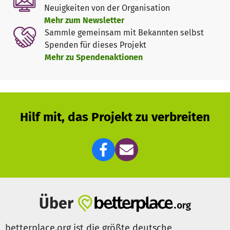
Die Lage in Nepal hat sich seitdem verbessert, weitere
Neuigkeiten von der Organisation
Hilfen in allen Be­reichen sind aber immer noch von Nöten.
Mehr zum Newsletter
Sammle gemeinsam mit Bekannten selbst
Für die nächste Hilfsaktion vor Ort durch Frau Schulze
Spenden für dieses Projekt
sammeln wir Mittel, um die Menschen mit Kleidung und
Mehr zu Spendenaktionen
Nahrung zu versorgen und Schulmaterial für Kinder zu
finanzieren.
Hilf mit, das Projekt zu verbreiten
Über
betterplace.org ist die größte deutsche