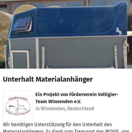
Zum Hauptinhalt springen
Erklärung zur Barrierefreiheit anzeigen
Unterhalt Materialanhänger
Ein Projekt von
Förderverein Voltigier-
Team Winnenden e.V.
in Winnenden, Deutschland
Wir benötigen Unterstützung für den Unterhalt des
Materialanhängers. Er dient zum Transport des MOVIE, von