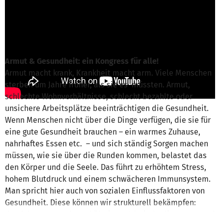
Brandenburg e.V.
ist für dieses Projekt
verantwortlich
Nachricht schreiben
Armut & Gesundheit: ein Kongress für alle!
Armut macht krank, Krankheit macht arm. Viele Menschen
sterben um Jahre früher, als sie es müssten. Armut,
schlechte Wohnverhältnisse, schlecht bezahlte oder
unsichere Arbeitsplätze beeinträchtigen die Gesundheit.
Wenn Menschen nicht über die Dinge verfügen, die sie für
eine gute Gesundheit brauchen – ein warmes Zuhause,
nahrhaftes Essen etc. – und sich ständig Sorgen machen
müssen, wie sie über die Runden kommen, belastet das
den Körper und die Seele. Das führt zu erhöhtem Stress,
hohem Blutdruck und einem schwächeren Immunsystem.
Man spricht hier auch von sozialen Einflussfaktoren von
Gesundheit. Diese können wir strukturell bekämpfen:
durch bessere Wohnverhältnisse, Arbeitsbedingungen und