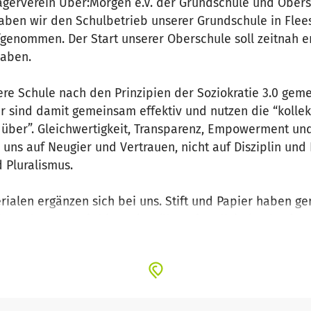
ägerverein Über:Morgen e.V. der Grundschule und Obersc
haben wir den Schulbetrieb unserer Grundschule in Fle
genommen. Der Start unserer Oberschule soll zeitnah er
haben.
ere Schule nach den Prinzipien der Soziokratie 3.0 geme
r sind damit gemeinsam effektiv und nutzen die “kolle
t über”. Gleichwertigkeit, Transparenz, Empowerment und
 uns auf Neugier und Vertrauen, nicht auf Disziplin und
d Pluralismus.
ialen ergänzen sich bei uns. Stift und Papier haben gen
b an der FuXs wird komplett über eine digitale Plattform
Xs alltagsintegriert und in allen Fächern statt. Daneben 
reichen Medienbildung und Informatik absolvieren. Digit
ten Schultag!
as Immunsystem gestärkt und gleichzeitig Stress abgeb