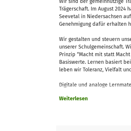
Wir sind der gemeinnützige Tr
Trägerschaft. Im August 2024 
Seevetal in Niedersachsen auf
Genehmigung dafür erhalten 
Wir gestalten und steuern uns
unserer Schulgemeinschaft. Wi
Prinzip “Macht mit statt Mach
Basiswerte. Lernen basiert bei
leben wir Toleranz, Vielfalt un
Digitale und analoge Lernmater
(Lern-) Welten. Der Lernbetrie
Weiterlesen
findet an der Freien Schule Fu
unsere SchülerInnen in den Be
Freien Schule FuXs ab dem ers
Durch das Draußensein wird d