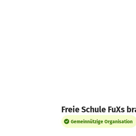
Zum Hauptinhalt springen
Erklärung zur Barrierefreiheit anzeigen
Freie Schule FuXs b
Gemeinnützige Organisation