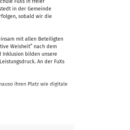
hule FuXs in freier
estedt in der Gemeinde
folgen, sobald wir die
insam mit allen Beteiligten
ktive Weisheit” nach dem
 Inklusion bilden unsere
 Leistungsdruck. An der FuXs
auso ihren Platz wie digitale
 organisiert. Digitale Bildung
gibt es konkrete Projekte die
ale Bildung erfolgt an der
aut. Das Außengelände gehört