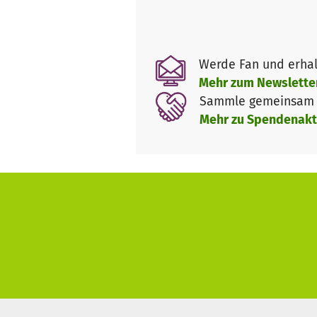
daher unabdingbar zu unserer
und Raum für verschiedene Bal
langlebigen und flexibel nutzb
Werde Fan und erhal
Gruppenarbeiten oder einen S
Mehr zum Newslette
Sitzbereiche für unsere Schül
Sammle gemeinsam m
Mehr zu Spendenakt
Mit viel Leidenschaft und Eng
füllen. Als Schule in freier Tr
und sind daher auf finanziell
Wir freuen uns riesig über jed
Schaut gern auf unserer Home