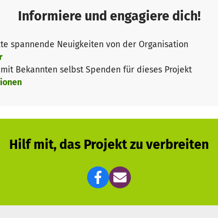
 Schule dazu. Es bietet Bewegungsräume mit einem vie
Informiere und engagiere dich!
lsportarten. Im Sinne der Nachhaltigkeit möchten wir 
aren Sport- und Spielgeräten ausstatten. Für eine Pause
te spannende Neuigkeiten von der Organisation
nack an der frischen Luft bietet unser Außengelände 
r
erInnen.
it Bekannten selbst Spenden für dieses Projekt
ionen
agement arbeiten wir daran, unsere Vision von der freie
ägerschaft erhalten wir in den ersten drei Schuljahren ke
e Unterstützung angewiesen.
e kleine oder große Spende!
Hilf mit, das Projekt zu verbreiten
page vorbei:
www.fuxs.schule