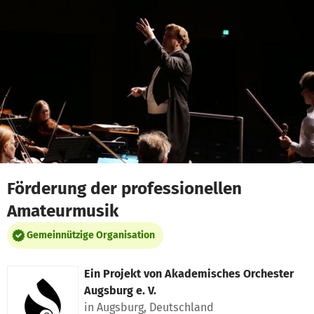
Zum Hauptinhalt springen
Erklärung zur Barrierefreiheit anzeigen
Förderung der professionellen
Amateurmusik
Gemeinnützige Organisation
Ein Projekt von
Akademisches Orchester
Augsburg e. V.
in Augsburg, Deutschland