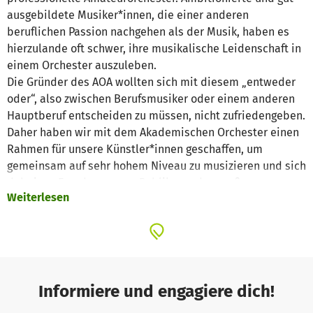
ausgebildete Musiker*innen, die einer anderen
beruflichen Passion nachgehen als der Musik, haben es
hierzulande oft schwer, ihre musikalische Leidenschaft in
einem Orchester auszuleben.
Die Gründer des AOA wollten sich mit diesem „entweder
oder“, also zwischen Berufsmusiker oder einem anderen
Hauptberuf entscheiden zu müssen, nicht zufriedengeben.
Daher haben wir mit dem Akademischen Orchester einen
Rahmen für unsere Künstler*innen geschaffen, um
gemeinsam auf sehr hohem Niveau zu musizieren und sich
dabei zur Freude unseres Publikums den großen
Weiterlesen
orchestralen Klassikern zu widmen. Ein solches Orchester,
das – abgesehen von der künstlerischen Perfektion –
keine institutionellen oder sonstigen Einschränkungen
hat, gab es bislang im Augsburger Raum nicht.
In vierteljährlichen Probenphasen erarbeiten wir große
Informiere und engagiere dich!
klassische Werke, die mitunter zu den bedeutendsten der