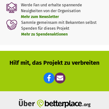
Musikgeschichte zählen und führen diese in großem
Werde Fan und erhalte spannende
Konzertrahmen auf. Dabei steckt unser junger Vorstand,
Neuigkeiten von der Organisation
der sich größtenteils noch im Studium befindet, Herz und
Mehr zum Newsletter
Kopf in dieses Projekt.
Sammle gemeinsam mit Bekannten selbst
Doch dazu benötigen wir auch Sie! Als gemeinnütziger
Spenden für dieses Projekt
Verein ist es schwer, sich allein auf der Spendenbasis
Mehr zu Spendenaktionen
unseres Publikums zu finanzieren, zumal sich unsere
Kosten auf circa 20.000 € pro Jahr belaufen. Um unsere
Planung zu erleichtern und auch zukünftige Projekte wie
Konzertreisen zu erleichtern, freuen wir uns auf Ihre
Unterstützung.
Hilf mit, das Projekt zu verbreiten
Über