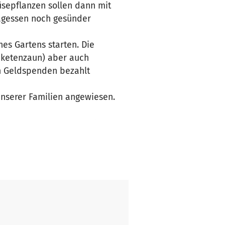
sepflanzen sollen dann mit
agessen noch gesünder
es Gartens starten. Die
aketenzaun) aber auch
en Geldspenden bezahlt
 unserer Familien angewiesen.
stellen, um im Sommer das