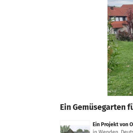
Zum Hauptinhalt springen
Erklärung zur Barrierefreiheit anzeigen
Ein Gemüsegarten fü
Ein Projekt von
O
in Wenden, Deut