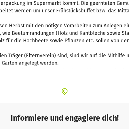
ikverpackung im Supermarkt kommt. Die geernteten Gemü
eitet werden um unser Frühstücksbuffet bzw. das Mitt
en Herbst mit den nötigen Vorarbeiten zum Anlegen ein
n, wie Beetumrandungen (Holz und Kantbleche sowie St
olz für die Hochbeete sowie Pflanzen etc. sollen von d
ien Träger (Elternverein) sind, sind wir auf die Mithilfe
r Garten angelegt werden.
öchten wir den Garten sowie die Hochbeete etc. fertig
en.
Informiere und engagiere dich!