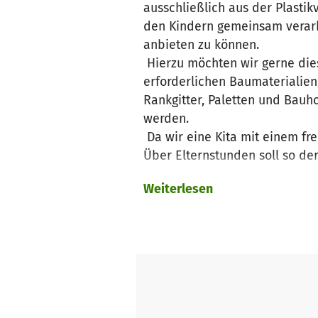
ausschließlich aus der Plast
den Kindern gemeinsam verarb
anbieten zu können.
Hierzu möchten wir gerne dies
erforderlichen Baumaterialie
Rankgitter, Paletten und Bauh
werden.
Da wir eine Kita mit einem fre
Über Elternstunden soll so de
Im Frühjahr nächsten Jahres m
Weiterlesen
erste Gemüse ernten zu könn