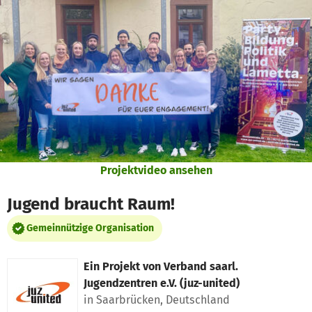
Zum Hauptinhalt springen
Erklärung zur Barrierefreiheit anzeigen
Projektvideo ansehen
Jugend braucht Raum!
Gemeinnützige Organisation
Ein Projekt von
Verband saarl.
Jugendzentren e.V. (juz-united)
in Saarbrücken, Deutschland