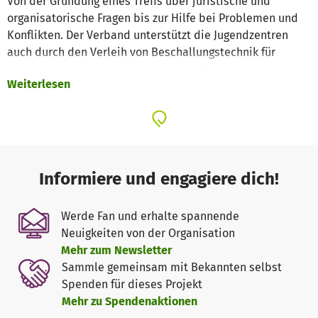
Von der Gründung eines Treffs über juristische und
organisatorische Fragen bis zur Hilfe bei Problemen und
Konflikten. Der Verband unterstützt die Jugendzentren
auch durch den Verleih von Beschallungstechnik für
Veranstaltungen oder einen Kleinbus für Transporte und
Weiterlesen
Ausflüge. Die Jugendbildungsarbeit des Verbandes fördert
die Ehrenamtlichen in den Treffs durch ein vielfältiges
Seminar- und Workshopprogramm. Die qualifizierte
Jugendleiterausbildung für die Leitungsteams gehört
ebenfalls dazu. Der Verband hilft bei der
Konzeptentwicklung von Jugendzentren und übernimmt in
Informiere und engagiere dich!
einzelnen Fällen die Trägerschaft.
Verbandsmitarbeiter*innen arbeiten in verschiedenen
Werde Fan und erhalte spannende
jugendpolitischen Gremien mit und vertreten die
Neuigkeiten von der Organisation
Jugendtreffs z.B. in Jugendhilfeausschüssen.
Mehr zum Newsletter
Über Projekte zu unterschiedlichen Themen wird über den
Sammle gemeinsam mit Bekannten selbst
Verband sichergestellt, dass aktuelle Fachdiskurse der
Spenden für dieses Projekt
Jugendarbeit sich auch in der Ehrenamtsstruktur
Mehr zu Spendenaktionen
wiederfinden: