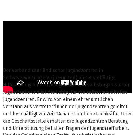
Alexandra Groß von Verband saarl.
Jugendzentren e.V. (juz-united)
ist für dieses
Projekt verantwortlich
Nachricht schreiben
Der Verband saarländischer Jugendzentren in
Selbstverwaltung e.V. (juz-united) bietet vielfältige
Hilfestellung für aktive Jugendliche in selbstorganisierten
Jugendtreffs und ist die Lobby für die selbstverwalteten
Jugendzentren. Er wird von einem ehrenamtlichen
Vorstand aus Vertreter*innen der Jugendzentren geleitet
und beschäftigt zur Zeit 14 hauptamtliche Fachkräfte. Über
die Geschäftsstelle erhalten die Jugendzentren Beratung
und Unterstützung bei allen Fragen der Jugendtreffarbeit.