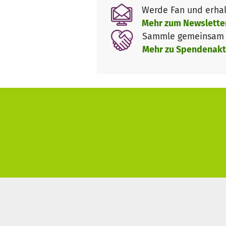
betreibt, plant, die Gemeinde
Werde Fan und erhal
und Untersuchungen für das Th
Mehr zum Newslette
Präventionsmaßnahmen leben
Sammle gemeinsam m
Mehr zu Spendenakt
Die Mitarbeiter führen die Un
Unternehmen, auf Märkten und 
werden Malaria-Schnelltests d
Wenn ein Schnelltest positiv 
untersucht. Wenn Malaria nach
Kinder von 0 bis 5 Jahren erh
Die Akteure:
Bon Secours arbeitet mit Hope
die laufenden Projekte (Berich
Association Hope and Life Ca
Ansprechpartner: Samuél Mp
BP : 187 Douala