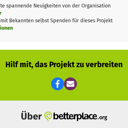
 in Ihrem Ort (Bekoko) und den umliegenden Ortschafte
te spannende Neuigkeiten von der Organisation
ema zu sensibilisieren, da viele Menschen in dieser Re
r
.
it Bekannten selbst Spenden für dieses Projekt
ionen
tersuchungen im medizinischen Zentrum von Hope and Li
in Dörfern durch. Es werden Schaubilder aufgestellt und
urchgeführt.
ist, wird der Patient für ergänzende Untersuchungen im
Hilf mit, das Projekt zu verbreiten
gewiesen wird, wird der Patient mit stark vergünstigte
alten bei Erkrankung eine kostenlose Behandlung.
 and Life seit 2019 zusammen. Hope and Life berichtet
te, Filme, Fotos, Kosten, Belege).
meroun
Über
ome