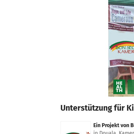
Zum Hauptinhalt springen
Erklärung zur Barrierefreiheit anzeigen
Unterstützung für 
Ein Projekt von
B
in Douala, Kame