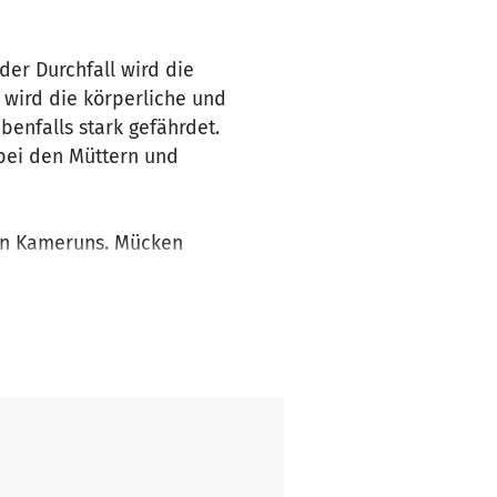
er Durchfall wird die
 wird die körperliche und
enfalls stark gefährdet.
 bei den Müttern und
ten Kameruns. Mücken
ttelfrost, Kopfschmerzen,
hindern.
h die Malaria-Mücken
ein medizinisches Zentrum