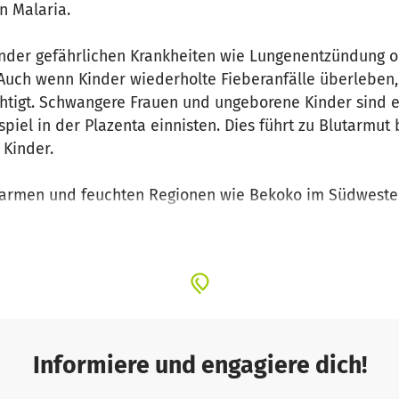
n Malaria.
inder gefährlichen Krankheiten wie Lungenentzündung od
. Auch wenn Kinder wiederholte Fieberanfälle überleben,
chtigt. Schwangere Frauen und ungeborene Kinder sind eb
piel in der Plazenta einnisten. Dies führt zu Blutarmut
 Kinder.
n warmen und feuchten Regionen wie Bekoko im Südwes
r. Die typischen Symptome sind Müdigkeit, Fieber, Schü
und zum Tod.
d Behandlung kann Leben retten und Komplikationen ver
nd August 2023 während der Regenzeit statt, in der sic
Informiere und engagiere dich!
ope and Life Cameroun, unser Partnerverein, der auch 