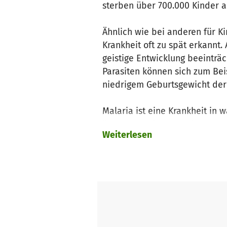
sterben über 700.000 Kinder a
Ähnlich wie bei anderen für K
Krankheit oft zu spät erkannt
geistige Entwicklung beeinträ
Parasiten können sich zum Beis
niedrigem Geburtsgewicht der
Malaria ist eine Krankheit i
übertragen den Malaria-Errege
Weiterlesen
Erbrechen bis hin zum Koma 
Eine frühzeitige Diagnose un
Unsere Malaria Kampagne:
Die Kampagne findet im Juli u
besonders stark vermehren. H