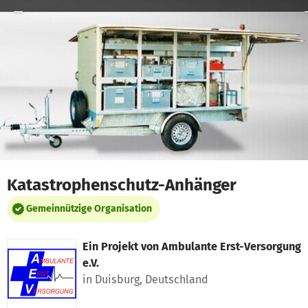
Zum Hauptinhalt springen
Erklärung zur Barrierefreiheit anzeigen
Katastrophenschutz-Anhänger
Gemeinnützige Organisation
Ein Projekt von
Ambulante Erst-Versorgung
e.V.
in Duisburg, Deutschland