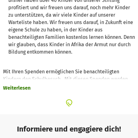
Bisher haben über 40 Kinder von unserer Stiftung
profitiert und wir freuen uns darauf, noch mehr Kinder
zu unterstützen, da wir viele Kinder auf unserer
Warteliste haben. Wir freuen uns darauf, in Zukunft eine
eigene Schule zu haben, in der Kinder aus
benachteiligten Familien kostenlos lernen können. Denn
wir glauben, dass Kinder in Afrika der Armut nur durch
Bildung entkommen können.
Mit Ihren Spenden ermöglichen Sie benachteiligten
Kindern den Schulbesuch . Mit diesen Spenden werden
die Schulgebühren, Schulmaterialien und warmes
Weiterlesen
Mittagessen während des Schulbesuchs finanziert.
Informiere und engagiere dich!