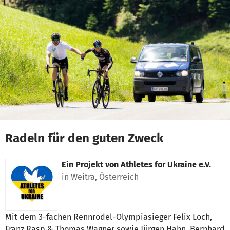
Zum Hauptinhalt springen
Erklärung zur Barrierefreiheit anzeigen
Radeln für den guten Zweck
Ein Projekt von
Athletes for Ukraine e.V.
in Weitra, Österreich
Mit dem 3-fachen Rennrodel-Olympiasieger Felix Loch,
Franz Rasp & Thomas Wagner sowie Jürgen Hahn, Bernhard