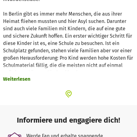
In Berlin gibt es immer mehr Menschen, die aus ihrer
Heimat fliehen mussten und hier Asyl suchen. Darunter
sind auch viele Familien mit Kindern, die auf eine gute
und sichere Zukunft hoffen. Ein erster wichtiger Schritt für
diese Kinder ist es, eine Schule zu besuchen. Ist ein
Schulplatz gefunden, stehen viele Familien aber vor einer
großen Herausforderung: Pro Kind werden hohe Kosten für
Schulmaterial fällig, die die meisten nicht auf einmal
aufbringen können. Die Familien in unserer
Weiterlesen
Ankunftseinrichtung bekommen zwar Leistungen nach
dem Asylbewerberleistungsgesetz und können mit einem
Schulplatz Leistungen aus dem Bildungs- und
Teilhabepaket beantragen, aber diese Mittel decken nur
einen Teil der Kosten, insbesondere in Zeiten der
Inflation.
Informiere und engagiere dich!
So haben viele geflüchtete Kinder in der Schule oft kein
Werde Fan und erhalte spannende