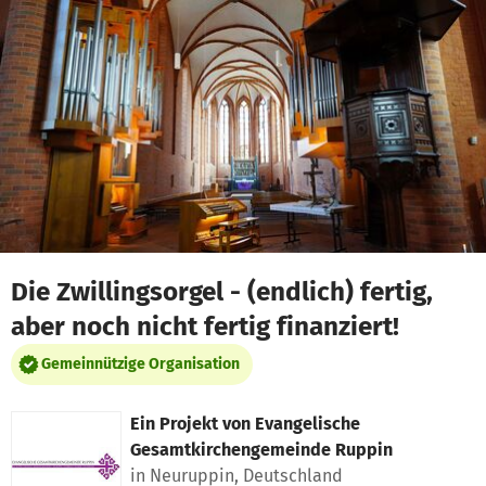
Zum Hauptinhalt springen
Erklärung zur Barrierefreiheit anzeigen
Die Zwillingsorgel - (endlich) fertig,
aber noch nicht fertig finanziert!
Gemeinnützige Organisation
Ein Projekt von
Evangelische
Gesamtkirchengemeinde Ruppin
in Neuruppin, Deutschland