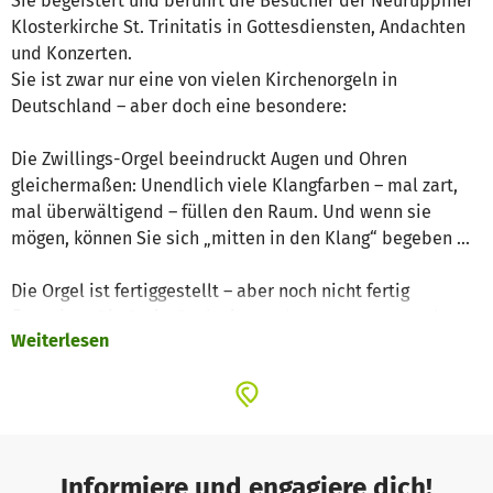
Sie begeistert und berührt die Besucher der Neuruppiner
Klosterkirche St. Trinitatis in Gottesdiensten, Andachten
und Konzerten.
Sie ist zwar nur eine von vielen Kirchenorgeln in
Deutschland – aber doch eine besondere:
Die Zwillings-Orgel beeindruckt Augen und Ohren
gleichermaßen: Unendlich viele Klangfarben – mal zart,
mal überwältigend – füllen den Raum. Und wenn sie
mögen, können Sie sich „mitten in den Klang“ begeben ...
Die Orgel ist fertiggestellt – aber noch nicht fertig
finanziert: Die Preis-Explosionen der vergangenen Jahre
Weiterlesen
haben auch für uns als Kirchengemeinde unerwartete
Kostensteigerungen verursacht, die noch nicht bewältigt
sind und schwer auf uns lasten!
Kommen Sie. Hören Sie. Staunen Sie.
Helfen Sie!
Informiere und engagiere dich!