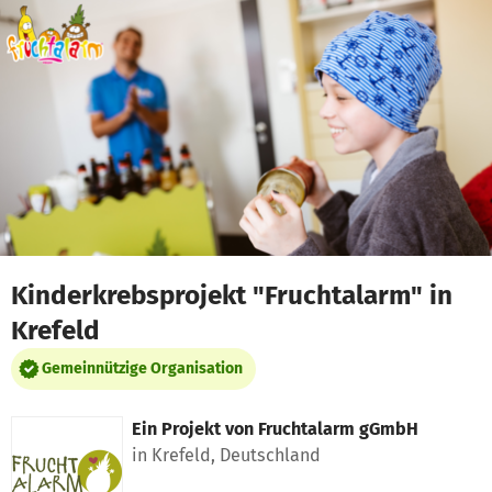
Zum Hauptinhalt springen
Erklärung zur Barrierefreiheit anzeigen
Kinderkrebsprojekt "Fruchtalarm" in
Krefeld
Gemeinnützige Organisation
Ein Projekt von
Fruchtalarm gGmbH
in Krefeld, Deutschland