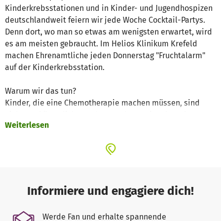
Kinderkrebsstationen und in Kinder- und Jugendhospizen
deutschlandweit feiern wir jede Woche Cocktail-Partys.
Denn dort, wo man so etwas am wenigsten erwartet, wird
es am meisten gebraucht. Im Helios Klinikum Krefeld
machen Ehrenamtliche jeden Donnerstag "Fruchtalarm"
auf der Kinderkrebsstation.
Warum wir das tun?
Kinder, die eine Chemotherapie machen müssen, sind
nicht nur körperlich, sondern auch emotional stark
Weiterlesen
belastet. Mit unseren Events sorgen wir für Lebensfreude
– denn das ist es was zählt: Leben & die Freude daran.
Den Herausforderungen, die die Erkrankung und der
Klinikalltag mit sich bringen können, wie Nebenwirkungen
der Chemo, ein fremdbestimmter Alltag, zu wenig
Flüssigkeitsaufnahme, ein Kaloriendefizit oder zu wenig
Informiere und engagiere dich!
Bewegung, versuchen wir entgegenzuwirken. Wir
motivieren die schwerkranken Kinder und Jugendlichen
Werde Fan und erhalte spannende