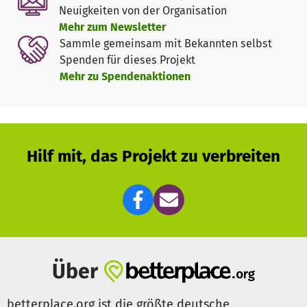
ihren eigenen Fruchtcocktail aus verschiedenen Saft- und
Neuigkeiten von der Organisation
Sirupsorten zu mixen. Dabei aktivieren wir alle Sinne,
Mehr zum Newsletter
fördern Bewegung und selbstbestimmtes Handeln und
Sammle gemeinsam mit Bekannten selbst
motivieren zur wichtigen Flüssigkeitsaufnahme. „Raus aus
Spenden für dieses Projekt
dem Klinik-Alltag, rein ins Leben!“
Mehr zu Spendenaktionen
Hilf mit, das Projekt zu verbreiten
Über
betterplace.org ist die größte deutsche