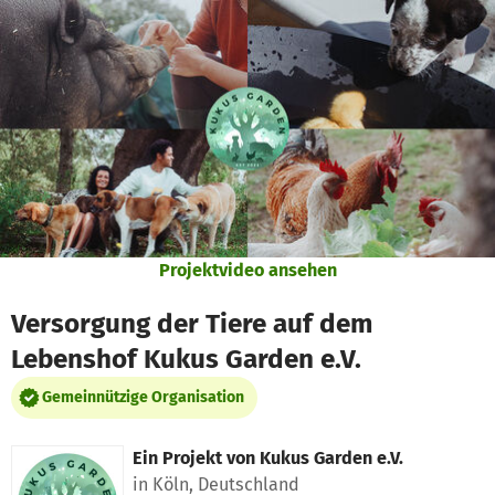
Zum Hauptinhalt springen
Erklärung zur Barrierefreiheit anzeigen
Projektvideo ansehen
Versorgung der Tiere auf dem
Lebenshof Kukus Garden e.V.
Gemeinnützige Organisation
Ein Projekt von
Kukus Garden e.V.
in Köln, Deutschland