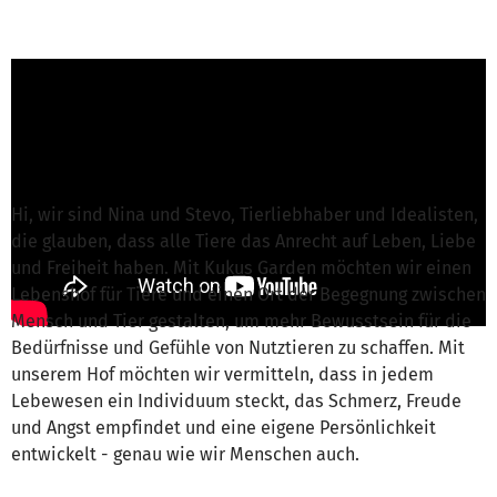
Nina von Kukus Garden e.V.
ist für dieses
Projekt verantwortlich
Nachricht schreiben
Hi, wir sind Nina und Stevo, Tierliebhaber und Idealisten,
die glauben, dass alle Tiere das Anrecht auf Leben, Liebe
und Freiheit haben. Mit Kukus Garden möchten wir einen
Lebenshof für Tiere und einen Ort der Begegnung zwischen
Mensch und Tier gestalten, um mehr Bewusstsein für die
Bedürfnisse und Gefühle von Nutztieren zu schaffen. Mit
unserem Hof möchten wir vermitteln, dass in jedem
Lebewesen ein Individuum steckt, das Schmerz, Freude
und Angst empfindet und eine eigene Persönlichkeit
entwickelt - genau wie wir Menschen auch.