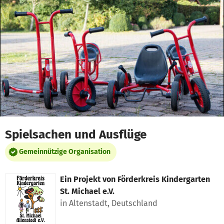
Zum Hauptinhalt springen
Erklärung zur Barrierefreiheit anzeigen
Spielsachen und Ausflüge
Gemeinnützige Organisation
Ein Projekt von
Förderkreis Kindergarten
St. Michael e.V.
in Altenstadt, Deutschland