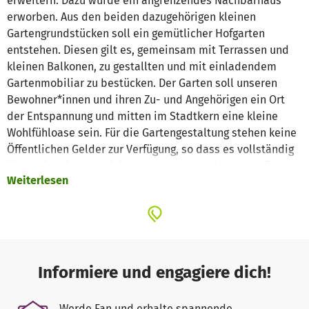
erweitern. Dazu wurde ein angrenzendes Nachbarhaus
erworben. Aus den beiden dazugehörigen kleinen
Gartengrundstücken soll ein gemütlicher Hofgarten
entstehen. Diesen gilt es, gemeinsam mit Terrassen und
kleinen Balkonen, zu gestallten und mit einladendem
Gartenmobiliar zu bestücken. Der Garten soll unseren
Bewohner*innen und ihren Zu- und Angehörigen ein Ort
der Entspannung und mitten im Stadtkern eine kleine
Wohlfühloase sein. Für die Gartengestaltung stehen keine
Öffentlichen Gelder zur Verfügung, so dass es vollständig
über Drittmittel realisiert werden muss. Aktuell befindet
Weiterlesen
sich die Grundstücksfläche zum überwiegenden Teil im
Brachzustand und wird vollständig neu angelegt werden
müssen.
Informiere und engagiere dich!
Werde Fan und erhalte spannende