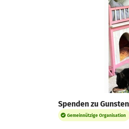
Zum Hauptinhalt springen
Erklärung zur Barrierefreiheit anzeigen
Spenden zu Gunsten
Gemeinnützige Organisation