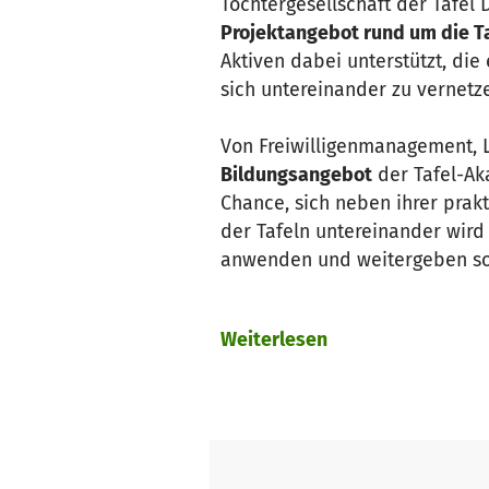
Tochtergesellschaft der Tafel D
Projektangebot rund um die Ta
Aktiven dabei unterstützt, di
sich untereinander zu vernetz
Von Freiwilligenmanagement, L
Bildungsangebot
der Tafel-Ak
Chance, sich neben ihrer prakt
der Tafeln untereinander wird 
anwenden und weitergeben sow
Daneben organisiert die Tafe
Weiterlesen
Projekte in den Tafeln vor Ort.
Das Projektangebot umfasst un
Schulen und Hochschulen sowie
Jugend. Dabei steht nicht nur
das Miteinander.