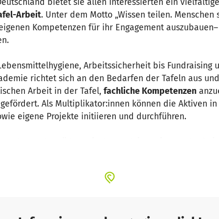
eutschland bietet sie allen Interessierten ein vielfältig
fel-Arbeit
. Unter dem Motto „Wissen teilen. Menschen s
e eigenen Kompetenzen für ihr Engagement auszubauen– 
en.
ebensmittelhygiene, Arbeitssicherheit bis Fundraising u
ademie richtet sich an den Bedarfen der Tafeln aus und 
ischen Arbeit in der Tafel,
fachliche Kompetenzen
anzue
gefördert. Als Multiplikator:innen können die Aktiven in
ie eigene Projekte initiieren und durchführen.
l-Akademie die
pädagogische Begleitung im Bundesfreiw
ter anderem Seminare zur Gewinnung von Freiwilligen z
 überregionale Vernetzungsangebote für unsere Aktiven
 die reine Wissensvermittlung im Vordergrund, sondern 