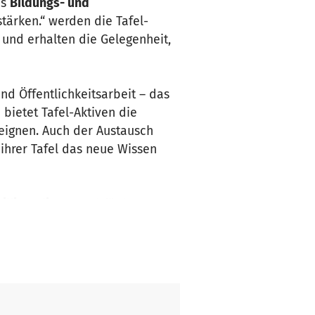
es
Bildungs- und
tärken.“ werden die Tafel-
und erhalten die Gelegenheit,
nd Öffentlichkeitsarbeit – das
bietet Tafel-Aktiven die
ignen. Auch der Austausch
 ihrer Tafel das neue Wissen
illigendienst
und fördert
.B. durch Kooperationen mit
 unter 35 Jahren in der Tafel
auch die
soziale Teilhabe
und