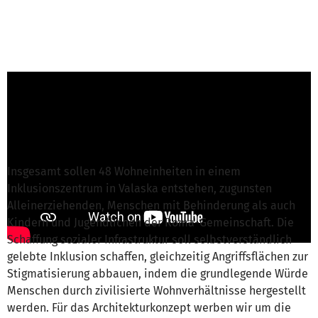
Daniela von Eurobiker Charity e. V.
ist für
dieses Projekt verantwortlich
Nachricht schreiben
Insgesamt sollen 48 Wohneinheiten in einem
Inklusionszentrum in Valaska entstehen, zugunsten
Alleinerziehenden, Menschen mit Behinderung als auch
Kindern und Jugendlichen der Roma-Gemeinschaft. Die
Schaffung sozialer Infrastruktur soll selbstverständlich
gelebte Inklusion schaffen, gleichzeitig Angriffsflächen zur
Stigmatisierung abbauen, indem die grundlegende Würde
Menschen durch zivilisierte Wohnverhältnisse hergestellt
werden. Für das Architekturkonzept werben wir um die