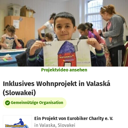
Zum Hauptinhalt springen
Erklärung zur Barrierefreiheit anzeigen
Projektvideo ansehen
Inklusives Wohnprojekt in Valaská
(Slowakei)
Gemeinnützige Organisation
Ein Projekt von
Eurobiker Charity e. V.
in Valaska, Slovakei