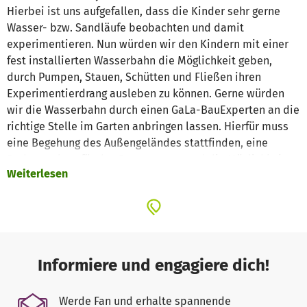
Hierbei ist uns aufgefallen, dass die Kinder sehr gerne
Wasser- bzw. Sandläufe beobachten und damit
experimentieren. Nun würden wir den Kindern mit einer
fest installierten Wasserbahn die Möglichkeit geben,
durch Pumpen, Stauen, Schütten und Fließen ihren
Experimentierdrang ausleben zu können. Gerne würden
wir die Wasserbahn durch einen GaLa-BauExperten an die
richtige Stelle im Garten anbringen lassen. Hierfür muss
eine Begehung des Außengeländes stattfinden, eine
Bodenanalyse für das Pumpsystem und die Möglichkeit
Weiterlesen
von Beschattung im Sommer. Hier arbeiten, Kindergarten,
Träger, Eltern und Kinder gleichermaßen mit, damit alle
Wünsche erfüllt werden können. Es wäre toll, wenn das
Projekt noch diesen Sommer verwirklicht werden könnte.
Die Spenden benötigen wir sowohl für die Spezialisten,
die die Wasserbahn anbringen, als auch für die
Informiere und engagiere dich!
professionelle Wasserbahn an sich.
Werde Fan und erhalte spannende