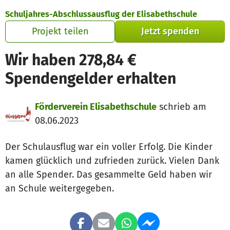
Zum Hauptinhalt springen
Erklärung zur Barrierefreiheit anzeigen
Schuljahres-Abschlussausflug der Elisabethschule
Projekt teilen
Jetzt spenden
Wir haben 278,84 €
Spendengelder erhalten
Förderverein Elisabethschule
schrieb am
08.06.2023
Der Schulausflug war ein voller Erfolg. Die Kinder
kamen glücklich und zufrieden zurück. Vielen Dank
an alle Spender. Das gesammelte Geld haben wir
an Schule weitergegeben.