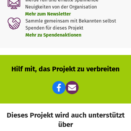
Katastrophe abzuwenden, bei der viele Menschen
Neuigkeiten von der Organisation
verhungern könnten.
Mehr zum Newsletter
In den nächsten etwa drei Monaten möchten wir ca. 80
Sammle gemeinsam mit Bekannten selbst
Familien (Durchschnittsgröße ca. sechs Personen) mit
Spenden für dieses Projekt
Lebensmitteln versorgen. Dafür benötigen wir jeden
Mehr zu Spendenaktionen
Monat 5000 EUR.
Hilf mit, das Projekt zu verbreiten
Dieses Projekt wird auch unterstützt
über