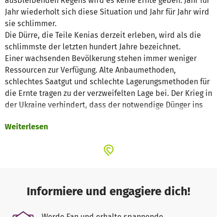
ausbleibenden Regens wird es keine Ernte geben. Jahr für
Jahr wiederholt sich diese Situation und Jahr für Jahr wird
sie schlimmer.
Die Dürre, die Teile Kenias derzeit erleben, wird als die
schlimmste der letzten hundert Jahre bezeichnet.
Einer wachsenden Bevölkerung stehen immer weniger
Ressourcen zur Verfügung. Alte Anbaumethoden,
schlechtes Saatgut und schlechte Lagerungsmethoden für
die Ernte tragen zu der verzweifelten Lage bei. Der Krieg in
der Ukraine verhindert, dass der notwendige Dünger ins
Land kommt. Die schlechte Wirtschaftsleistung ist ein
Weiterlesen
weiterer Faktor. Ebenso wie die politische Pattsituation
innerhalb der Regierung. Und was natürlich alles noch
schlimmer macht, ist der drastische Klimawandel, von
dem Afrika stärker betroffen ist als Europa. Wir haben
Projekte, die versuchen, die Situation nachhaltig zu
verändern, aber das braucht Zeit.
Informiere und engagiere dich!
Mit unserem Aufruf wollen wir Mittel für den Kauf von
Nahrungsmitteln bereitstellen, um eine schreckliche
Werde Fan und erhalte spannende