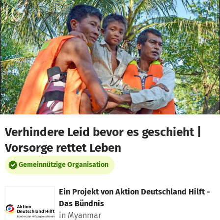
Zum Hauptinhalt springen
Erklärung zur Barrierefreiheit anzeigen
Verhindere Leid bevor es geschieht |
Vorsorge rettet Leben
Gemeinnützige Organisation
Ein Projekt von
Aktion Deutschland Hilft -
Das Bündnis
in Myanmar