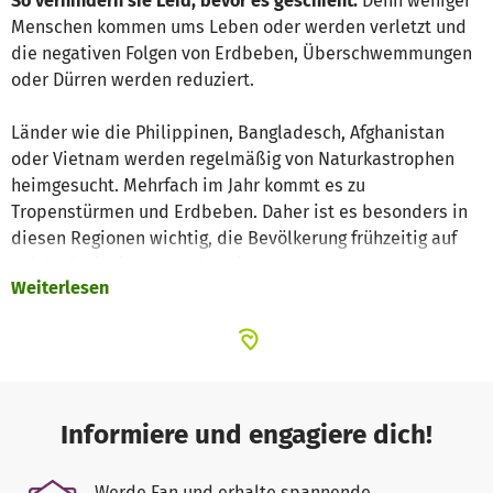
So verhindern sie Leid, bevor es geschieht:
Denn weniger
Menschen kommen ums Leben oder werden verletzt und
die negativen Folgen von Erdbeben, Überschwemmungen
oder Dürren werden reduziert.
Länder wie die Philippinen, Bangladesch, Afghanistan
oder Vietnam werden regelmäßig von Naturkastrophen
heimgesucht. Mehrfach im Jahr kommt es zu
Tropenstürmen und Erdbeben. Daher ist es besonders in
diesen Regionen wichtig, die Bevölkerung frühzeitig auf
solche Ereignisse vorzubereiten.
Weiterlesen
Auswahl unserer Projekte:
Wiederaufforstung von Mangroven
In Küstenregionen bauen unsere Hilfsorganisationen
Informiere und engagiere dich!
Mangroven an. Diese Bäume und Sträucher dienen
zwischen Meer und besiedeltem Land als Schutz.
Werde Fan und erhalte spannende