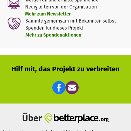
Mangrovenwälder sind nachweislich in der Lage, die
Neuigkeiten von der Organisation
Wassermassen einer Flutwelle und die Wucht der Wellen
Mehr zum Newsletter
zu verringern. Bei dem verheerenden Tsunami 2004 in
Sammle gemeinsam mit Bekannten selbst
Südostasien kam es bei bewachsenen Küstenabschnitten
Spenden für dieses Projekt
durchschnittlich zu 75 % weniger Wassereinbrüchen als
Mehr zu Spendenaktionen
bei unbewachsenen.
Schulungen zur Ersten Hilfe und dem Verhalten bei
Erdbeben
Hilf mit, das Projekt zu verbreiten
Hauptamtliche und ehrenamtliche Trainer besuchen
Schulen und Gemeinden, um dort Erste Hilfe und das
richtige Verhalten bei Erdbeben zu unterrichten. So
können sich die Schüler:innen im Ernstfall schützen.
Getreidespeicher für den Neustart
Über
Mithilfe von Getreidespeichern haben betroffene Familien
nach Überschwemmungen stets genügend Saatgut für den