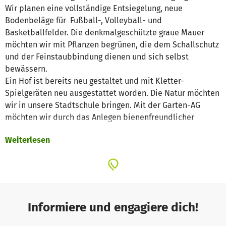
Wir planen eine vollständige Entsiegelung, neue
Bodenbeläge für Fußball-, Volleyball- und
Basketballfelder. Die denkmalgeschützte graue Mauer
möchten wir mit Pflanzen begrünen, die dem Schallschutz
und der Feinstaubbindung dienen und sich selbst
bewässern.
Ein Hof ist bereits neu gestaltet und mit Kletter-
Spielgeräten neu ausgestattet worden. Die Natur möchten
wir in unsere Stadtschule bringen. Mit der Garten-AG
möchten wir durch das Anlegen bienenfreundlicher
Blumenwiesen, das Bauen von Insektenhotels hierfür
Weiterlesen
erste Möglichkeiten schaffen. Das Anlegen von
Steinmauern für Reptilien, von Wildobsthecken als
Nahrungs- und Nistplatz für Vögel und Insekten, das
Bewirtschaften von Hochbeeten und evtl. das Anlegen
eines Teiches als Lebensraum für Frösche und Lurche sind
beim nächsten Schulhof die nächsten Schritte. Hierfür
Informiere und engagiere dich!
wird dank Spendengeldern im Juni der 2. Hof vollständig