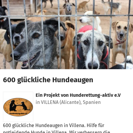
Zum Hauptinhalt springen
Erklärung zur Barrierefreiheit anzeigen
600 glückliche Hundeaugen
Ein Projekt von
Hunderettung-aktiv e.V
in VILLENA (Alicante), Spanien
600 glückliche Hundeaugen in Villena. Hilfe für
notleidende Hunde in Villena. Wir verbessern die