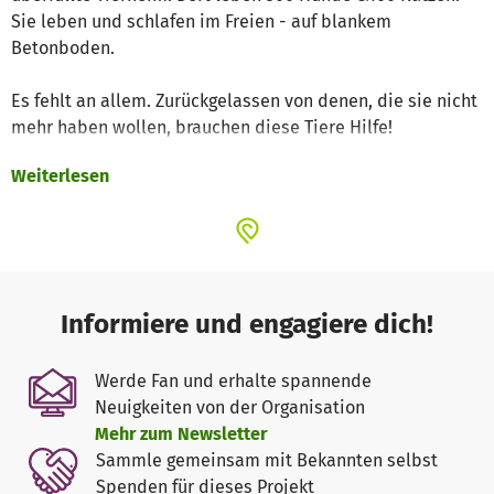
Sie leben und schlafen im Freien - auf blankem
Betonboden.
Es fehlt an allem. Zurückgelassen von denen, die sie nicht
mehr haben wollen, brauchen diese Tiere Hilfe!
Weiterlesen
Ich selbst habe seit einem Jahr eine glückliche Fellnase
aus Villena. Ich habe das Gefühl, als würde mir mein
Mischling Freddy sagen wollen: "Herrchen, hilf meinen
Freunden in Spanien!".
Also baute ich im November 2012 gemeinsam mit meiner
Informiere und engagiere dich!
Mitarbeiterin Marina Rücker und Helfern in Villena und
Deutschland innerhalb von vier Tagen fast HUndertfünfzig
Werde Fan und erhalte spannende
HundeHÜtten. Die Aktion HUHUHÜ war geboren.
Neuigkeiten von der Organisation
Außerdem wurden Futter, Medikamente & Hilfsgüter nach
Mehr zum Newsletter
Villena gebracht.
Sammle gemeinsam mit Bekannten selbst
Spenden für dieses Projekt