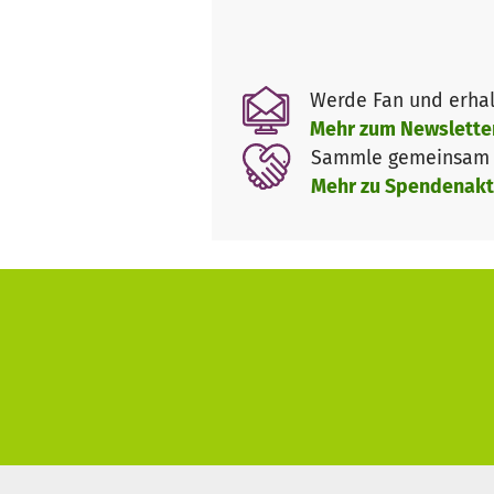
Alle unsere aktiven Mitglieder
Materialien kostenlos und wei
Werde Fan und erhal
(online und regional) anbiete
Mehr zum Newslette
Sammle gemeinsam m
Hier geht es zum vollständige
Mehr zu Spendenakt
*
Wenn Brustkrebs aus medizini
Entfernung einer Brust oder be
prophylaktische Brustentfernun
im Raum, ob eine Rekonstruktio