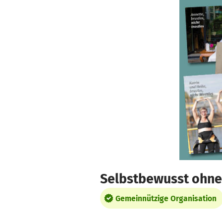
Zum Hauptinhalt springen
Erklärung zur Barrierefreiheit anzeigen
Selbstbewusst ohne 
Gemeinnützige Organisation