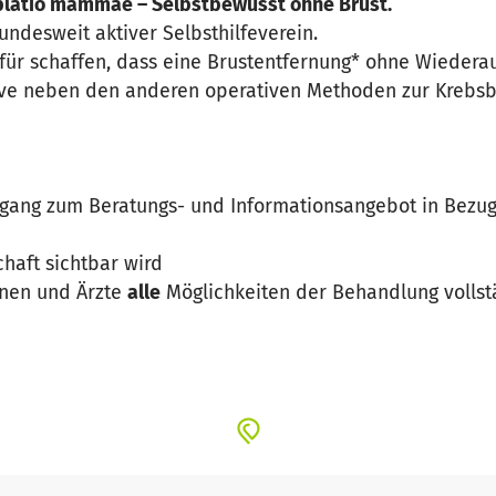
blatio mammae – Selbstbewusst ohne Brust.
bundesweit aktiver Selbsthilfeverein.
für schaffen, dass eine Brustentfernung* ohne Wiedera
ive neben den anderen operativen Methoden zur Krebs
gang zum Beratungs- und Informationsangebot in Bezug 
chaft sichtbar wird
nnen und Ärzte
alle
Möglichkeiten der Behandlung volls
ein ästhetisches Operationsergebnis nach Brustentfernu
r Betroffene, die Rat und Austausch suchen. Wir bieten I
 Auswirkungen auf das Leben der Betroffenen. Wir bau
rung der Lebensqualität der Betroffenen. Wir machen Öf