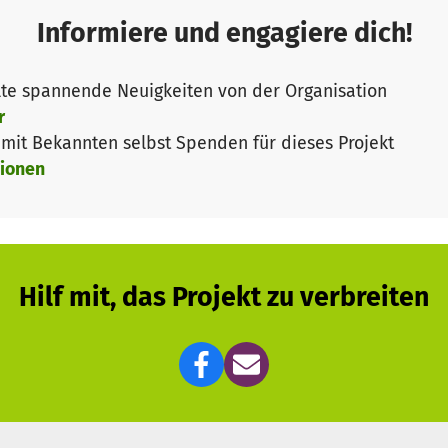
Informiere und engagiere dich!
 arbeiten ehrenamtlich. Um unsere öffentlichkeitswirksam
tgefächert zu Verfügung stellen und verschiedene Mögl
te spannende Neuigkeiten von der Organisation
n zu können, benötigen wir Spenden für die Finanzierun
r
it Bekannten selbst Spenden für dieses Projekt
n
Tätigkeitsbericht 2022
.
ionen
schen Gründen nicht brusterhaltend operiert werden kan
ider Brüste erforderlich. Außerdem kann bei einer famil
g ratsam sein. In dieser ohnehin schwierigen Situation s
n der Brust gewünscht ist oder nicht.
Hilf mit, das Projekt zu verbreiten