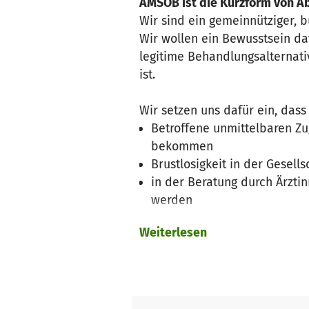
AMSOB ist die Kurzform von A
Wir sind ein gemeinnütziger, 
Wir wollen ein Bewusstsein da
legitime Behandlungsalternat
ist.
Wir setzen uns dafür ein, dass
Betroffene unmittelbaren Zu
bekommen
Brustlosigkeit in der Gesells
in der Beratung durch Ärzti
werden
verbindliche Standards für 
Weiterlesen
umgesetzt werden
Wir sind eine Anlaufstelle fü
Behandlungsmethode und deren
fördern Projekte zur Verbesse