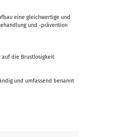
ufbau eine gleichwertige und
behandlung und -prävention
auf die Brustlosigkeit
tändig und umfassend benannt
ng formuliert und auch
nformationen über diese
en ein Netzwerk auf. Wir
fentlichkeitsarbeit.