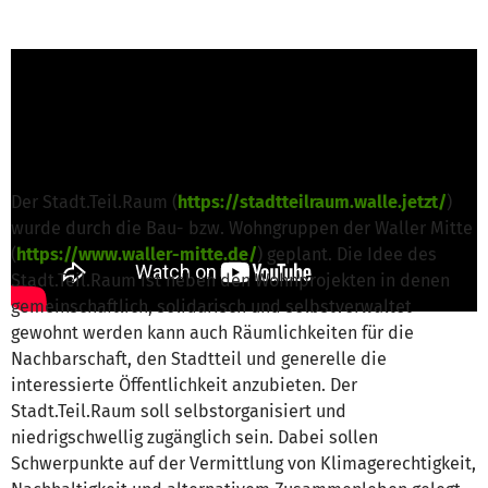
Aktive Walle von Erdgeschoss Torhaus 2 e.V.
ist für dieses Projekt verantwortlich
Nachricht schreiben
Der Stadt.Teil.Raum (
https://stadtteilraum.walle.jetzt/
)
wurde durch die Bau- bzw. Wohngruppen der Waller Mitte
(
https://www.waller-mitte.de/
) geplant. Die Idee des
Stadt.Teil.Raum ist neben den Wohnprojekten in denen
gemeinschaftlich, solidarisch und selbstverwaltet
gewohnt werden kann auch Räumlichkeiten für die
Nachbarschaft, den Stadtteil und generelle die
interessierte Öffentlichkeit anzubieten. Der
Stadt.Teil.Raum soll selbstorganisiert und
niedrigschwellig zugänglich sein. Dabei sollen
Schwerpunkte auf der Vermittlung von Klimagerechtigkeit,