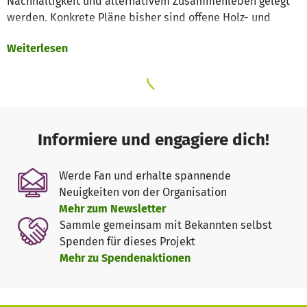
Nachhaltigkeit und alternativem Zusammenleben gelegt
werden. Konkrete Pläne bisher sind offene Holz- und
Fahrradwerkstätten, ein Reparatur-Café, ein Foyer als
Weiterlesen
Raum für Informationen und Austausch und eine Ausleihe
von Lastenrädern.
Informiere und engagiere dich!
Werde Fan und erhalte spannende
Neuigkeiten von der Organisation
Mehr zum Newsletter
Sammle gemeinsam mit Bekannten selbst
Spenden für dieses Projekt
Mehr zu Spendenaktionen