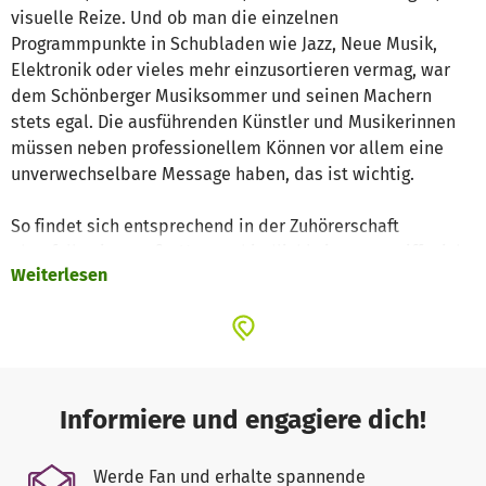
visuelle Reize. Und ob man die einzelnen
Programmpunkte in Schubladen wie Jazz, Neue Musik,
Elektronik oder vieles mehr einzusortieren vermag, war
dem Schönberger Musiksommer und seinen Machern
stets egal. Die ausführenden Künstler und Musikerinnen
müssen neben professionellem Können vor allem eine
unverwechselbare Message haben, das ist wichtig.
So findet sich entsprechend in der Zuhörerschaft
ebenfalls eine große Unterschiedlichkeit – man trifft sich,
Weiterlesen
wiewohl man sonst vielleicht nicht so viel miteinander zu
tun hätte. Das Ungewohnte wird dankbar erwartet –
anders als in der Stadt, in der jede Nische streng
voneinander getrennt bedient wird. Mit diesem
Selbstverständnis erfüllt der Schönberger Musiksommer
auch einen Bildungsauftrag in der Region, nämlich das
Informiere und engagiere dich!
Überraschende und Ungewohnte den Menschen
anzubieten und damit Neugier und Flexibilität bei den
Werde Fan und erhalte spannende