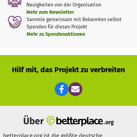
Zuhörern zu erzeugen.
Neuigkeiten von der Organisation
Mehr zum Newsletter
Möchte man das Wesen des Schönberger Musiksommers
Sammle gemeinsam mit Bekannten selbst
mit einem Wort beschreiben, wäre es das Wort
Spenden für dieses Projekt
„Begegnungen“ passend. Begegnungen zwischen Stilen
Mehr zu Spendenaktionen
von geistlich zu konzertant, von christlich über spirituell
zu humanistisch, Monolog und Dialog, Übergang und
Konfrontation, Begegnungen von Menschen in einem
Raum, der das Jetzt erleben helfen lässt, weil er
gleichzeitig darüber hinausweist. So gelingt letztendlich
Hilf mit, das Projekt zu verbreiten
auch die Begegnung des Zuhörers mit sich selbst über die
Projektionsfläche der Musik.
Getragen wird das Festival von vielen ehrenamtlichen
Helfern, die zum Gelingen der Konzerte während des
ganzen Sommers beitragen. Unternehmen und
Privatpersonen fördern Konzerte und machen auf diese
Über
Weise Highlights unter den Veranstaltungen möglich.
betterplace.org ist die größte deutsche