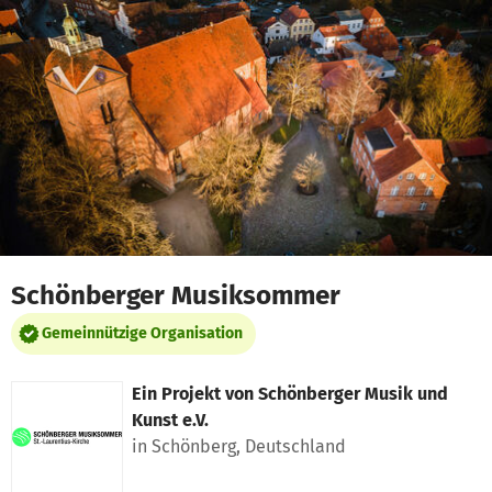
Zum Hauptinhalt springen
Erklärung zur Barrierefreiheit anzeigen
Schönberger Musiksommer
Gemeinnützige Organisation
Ein Projekt von
Schönberger Musik und
Kunst e.V.
in Schönberg, Deutschland