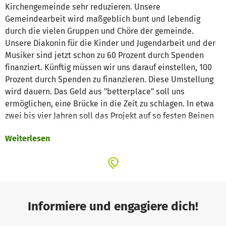
Kirchengemeinde sehr reduzieren. Unsere
Gemeindearbeit wird maßgeblich bunt und lebendig
durch die vielen Gruppen und Chöre der gemeinde.
Unsere Diakonin für die Kinder und Jugendarbeit und der
Musiker sind jetzt schon zu 60 Prozent durch Spenden
finanziert. Künftig müssen wir uns darauf einstellen, 100
Prozent durch Spenden zu finanzieren. Diese Umstellung
wird dauern. Das Geld aus "betterplace" soll uns
ermöglichen, eine Brücke in die Zeit zu schlagen. In etwa
zwei bis vier Jahren soll das Projekt auf so festen Beinen
stehen, dass die Finanzierung zweier voller Stellen
Weiterlesen
langfristig gesichert ist. Dafür gründen wir eine
Arbeitsgruppe, einige engagierte gemeindeglieder haben
sich schon ansprechen lassen. Wir lassen uns unsere tolle
bunte Arbeit durch keine strukturelle Schnapsidee kaputt
machen!
Informiere und engagiere dich!