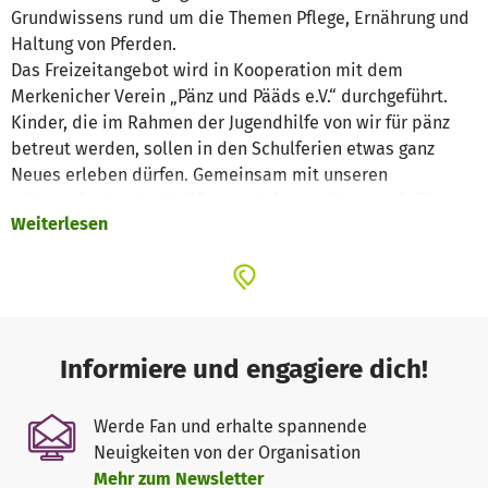
Grundwissens rund um die Themen Pflege, Ernährung und
Haltung von Pferden.
Das Freizeitangebot wird in Kooperation mit dem
Merkenicher Verein „Pänz und Pääds e.V.“ durchgeführt.
Kinder, die im Rahmen der Jugendhilfe von wir für pänz
betreut werden, sollen in den Schulferien etwas ganz
Neues erleben dürfen. Gemeinsam mit unseren
pädagogischen Fachkräften verbringen die von wir für
Weiterlesen
pänz e.V. betreuten Kinder eine Woche auf dem Ponyhof in
Merkenich.
Informiere und engagiere dich!
Werde Fan und erhalte spannende
Neuigkeiten von der Organisation
Mehr zum Newsletter