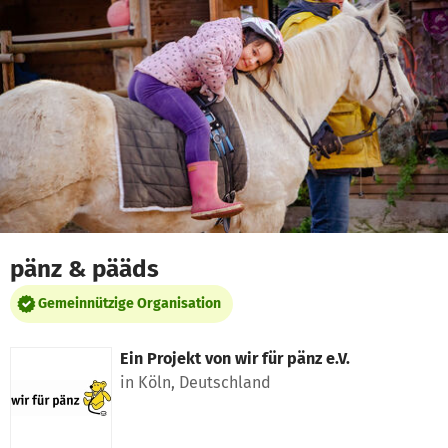
Zum Hauptinhalt springen
Erklärung zur Barrierefreiheit anzeigen
pänz & pääds
Gemeinnützige Organisation
Ein Projekt von
wir für pänz e.V.
in Köln, Deutschland