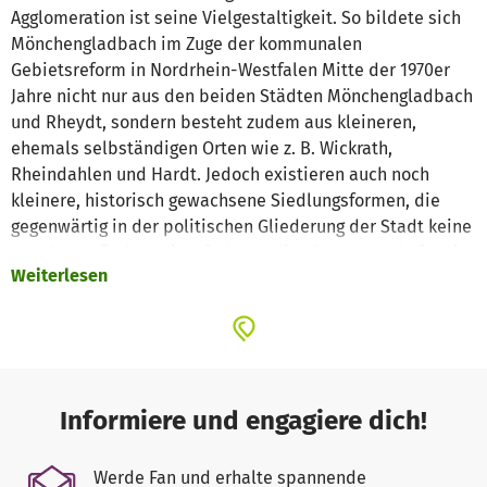
Agglomeration ist seine Vielgestaltigkeit. So bildete sich
Mönchengladbach im Zuge der kommunalen
Gebietsreform in Nordrhein-Westfalen Mitte der 1970er
Jahre nicht nur aus den beiden Städten Mönchengladbach
und Rheydt, sondern besteht zudem aus kleineren,
ehemals selbständigen Orten wie z. B. Wickrath,
Rheindahlen und Hardt. Jedoch existieren auch noch
kleinere, historisch gewachsene Siedlungsformen, die
gegenwärtig in der politischen Gliederung der Stadt keine
Beachtung finden. Hier sind u. a. die alten Honschaften im
Weiterlesen
Stadtgebiet zu nennen.
Insbesondere im Westen der Stadt Mönchengladbach
findet man zahlreiche dieser Honschaften. Diese
ursprünglichen Bauernhöfe entwickelten sich sehr
unterschiedlich. Einige blieben über eine lange Zeit
Informiere und engagiere dich!
beinahe unverändert, aus anderen wurden regelrechte
Dörfer, die nicht selten später mit anderen ähnlichen
Werde Fan und erhalte spannende