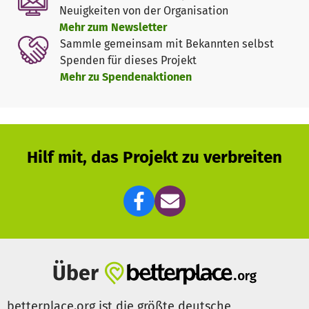
Dörfern, Honschaften oder der Zentralagglomeration
Neuigkeiten von der Organisation
verschmolzen. Diese zuletzt genannte Entwicklung setzt
Mehr zum Newsletter
sich weiter fort.
Sammle gemeinsam mit Bekannten selbst
Spenden für dieses Projekt
Das hier präsentierte Projekt soll die noch bestehenden
Mehr zu Spendenaktionen
und ehemaligen Honschaften steckbriefartig erfassen und
anhand ausgewählter Aspekte kurz beschreiben, sowie
historisch eingeordnet. Zudem sollen aktuelle Luftbilder
der Honschaften und, wenn vorhanden, ihrer Kirchen
angefertigt werden.
Hilf mit, das Projekt zu verbreiten
Das Projekt dient der Feststellung der gegenwärtigen
städtischen Entwicklung Mönchengladbachs, bezogen auf
die Honschaften im Stadtgebiet. Es soll den Status Quo
mit Daten und im Bild festhalten, so dass in der Zukunft
die weitere Entwicklung in Bezug zu dem gegenwärtigen
Stand gesetzt werden kann. Zudem fördert es die
Identifikation der Mönchengladbacher mit ihrer Stadt und
Über
insbesondere die Identifikation der Bewohner der
Honschaften mit ihrem Wohnort, seiner näheren
betterplace.org ist die größte deutsche