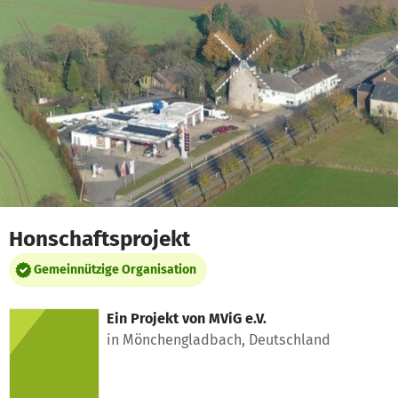
Zum Hauptinhalt springen
Erklärung zur Barrierefreiheit anzeigen
Honschaftsprojekt
Gemeinnützige Organisation
Ein Projekt von
MViG e.V.
in Mönchengladbach, Deutschland