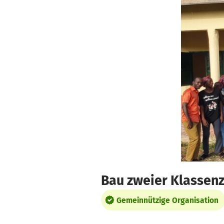
Zum Hauptinhalt springen
Erklärung zur Barrierefreiheit anzeigen
Bau zweier Klassenz
Gemeinnützige Organisation