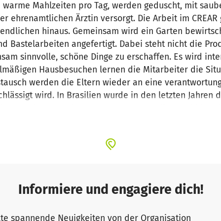
warme Mahlzeiten pro Tag, werden geduscht, mit saube
r ehrenamtlichen Ärztin versorgt. Die Arbeit im CREAR g
gendlichen hinaus. Gemeinsam wird ein Garten bewirtsc
 Bastelarbeiten angefertigt. Dabei steht nicht die Prod
am sinnvolle, schöne Dinge zu erschaffen. Es wird inte
lmäßigen Hausbesuchen lernen die Mitarbeiter die Situ
tausch werden die Eltern wieder an eine verantwortung
chlässigt wird. In Brasilien wurde in den letzten Jahre
icklung darstellt, das CREAR steckt allerdings seiddem i
ne Mitarbeiter nicht mehr bezahlen. Außerdem ist ein 
ichen Zuwendungen vom Land wurden gekürzt. Um das P
n pädagogischen Arbeit zu sichern, benötigt das CREAR 
r bezahlt werden können und Planungssicherheit herrscht
Informiere und engagiere dich!
te spannende Neuigkeiten von der Organisation