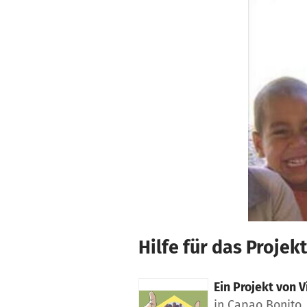
Zum Hauptinhalt springen
Erklärung zur Barrierefreiheit anzeigen
Hilfe für das Projek
Ein Projekt von
V
in Capao Bonito, 