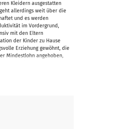
ren Kleidern ausgestatten
eht allerdings weit über die
haftet und es werden
uktivität im Vordergrund,
nsiv mit den Eltern
ation der Kinder zu Hause
svolle Erziehung gewöhnt, die
n der Mindestlohn angehoben,
n ernsten finanziellen
Großspender aus Deutschland
rojekt CREAR zu retten und
monatlich einen zuverlässigen
, die für die Arbeit vor Ort so