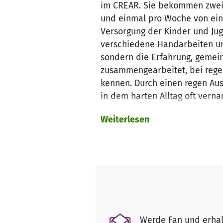
im CREAR. Sie bekommen zwei 
und einmal pro Woche von eine
Versorgung der Kinder und Ju
verschiedene Handarbeiten und
sondern die Erfahrung, gemeins
zusammengearbeitet, bei rege
kennen. Durch einen regen Aus
in dem harten Alltag oft verna
was an sich eine positive Entw
Weiterlesen
Schwierigkeiten und kann sei
abgesprungen und die monatl
die Zukunft dieser großartige
Betrag, sodass alle Mitarbeite
wichtig ist.
Werde Fan und erhal