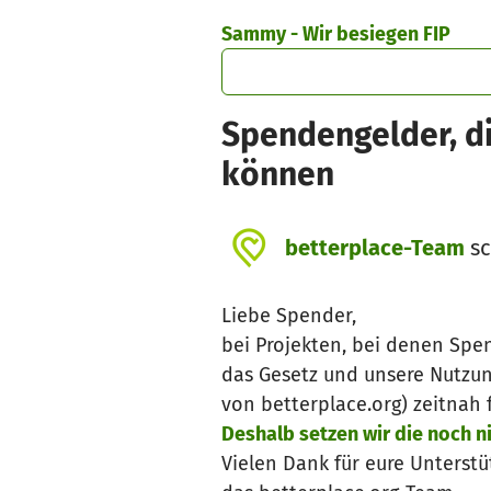
Zum Hauptinhalt springen
Erklärung zur Barrierefreiheit anzeigen
Sammy - Wir besiegen FIP
Spendengelder, di
können
betterplace-Team
sc
Liebe Spender,
bei Projekten, bei denen Spe
das Gesetz und unsere Nutzun
von betterplace.org) zeitna
Deshalb setzen wir die noch 
Vielen Dank für eure Unterstü