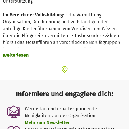
Unterstützung.
Im Bereich der Volksbildung:
- die Vermittlung,
Organisation, Durchführung und vollständige oder
anteilige Kostenübernahme von Vorträgen, um Wissen
über die Fliegerei zu vermitteln. - Insbesondere zählen
hierzu das Heranführen an verschiedene Berufsgruppen
im Gebiet des Fliegens, die Arbeitsabläufe am Flughafen
Weiterlesen
sowie die Erläuterung verantwortungsvoller Abläufe um
und im SEP-Flugzeug. - Vermittlung, Organisation,
Durchführung und vollständige oder anteilige
Kostenübernahme von Sichtflügen, um das erworbene
Wissen über die Fliegerei in der Praxis darzustellen und
zu vertiefen.
Informiere und engagiere dich!
Bei den Sichtflügen wird Allgemeinwissen über die
überflogene Natur und umliegende Orte und Städte und
Werde Fan und erhalte spannende
Orte
Neuigkeiten von der Organisation
unter Zuhilfenahme von Kartenmaterial erworben.
Mehr zum Newsletter
Weiterhin werden auf diese Weise Fähigkeiten im Umgang