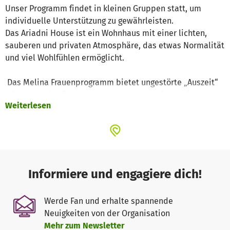
Unser Programm findet in kleinen Gruppen statt, um
individuelle Unterstützung zu gewährleisten.
Das Ariadni House ist ein Wohnhaus mit einer lichten,
sauberen und privaten Atmosphäre, das etwas Normalität
und viel Wohlfühlen ermöglicht.
Das Melina Frauenprogramm bietet ungestörte „Auszeit“
mit schmackhaften und gesunden Mahlzeiten, mit
Weiterlesen
vielerlei Handarbeits-Aktivitäten wie Backen, Nähen,
Filzen, Häkeln u.v.m.
Je nach Bedarf und Wunsch können die Gäste im Ariadni
House die Waschmaschine benutzen, Kleidung flicken, die
Nähmaschine, Materialien und Utensilien benutzen
Wir konzentrieren uns auch auf das Upcycling von
Informiere und engagiere dich!
gebrauchter Kleidung und der Herstellung dringend
benötigter Kleidung wie langer Röcke, warmer Hosen,
Werde Fan und erhalte spannende
Mützen und Schals und vielem mehr.
Neuigkeiten von der Organisation
Dies kann für den Eigenbedarf der Gäste oder zur
Mehr zum Newsletter