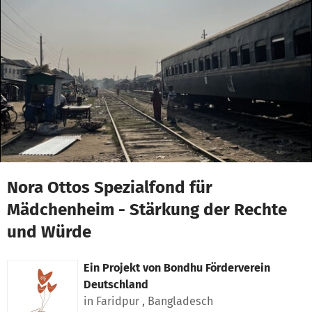
Zum Hauptinhalt springen
Erklärung zur Barrierefreiheit anzeigen
Nora Ottos Spezialfond für
Mädchenheim - Stärkung der Rechte
und Würde
Ein Projekt von
Bondhu Förderverein
Deutschland
in Faridpur , Bangladesch