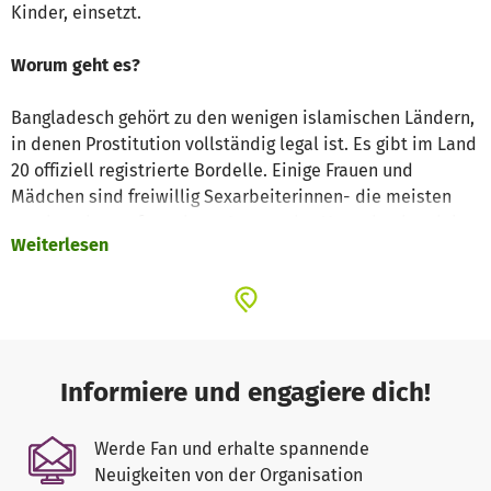
Kinder, einsetzt.
Worum geht es?
Bangladesch gehört zu den wenigen islamischen Ländern,
in denen Prostitution vollständig legal ist. Es gibt im Land
20 offiziell registrierte Bordelle. Einige Frauen und
Mädchen sind freiwillig Sexarbeiterinnen- die meisten
werden aber aufgrund von Armut oder Menschenhandel
Weiterlesen
dazu gezwungen. Sexarbeiterinnen müssen unter prekären
Arbeits- und Lebensbedingungen leben bzw. arbeiten.
Hinter verschlossenen Türen werden ihre Körper von
Männern “geliebt“, in der Öffentlichkeit werden sie von
den gleichen Menschen beleidigt und erniedrigt.
Informiere und engagiere dich!
Die gesellschaftliche Stigmatisierung trifft nicht nur die
Sexarbeiterinnen, sondern auch ihre Kinder. Die Kinder
Werde Fan und erhalte spannende
werden in den Bordellen geboren, ohne dass sie ihre
Neuigkeiten von der Organisation
Väter kennen. Um ein Kind in der Schule anzumelden, ist