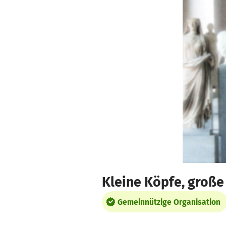
Zum Hauptinhalt springen
Erklärung zur Barrierefreiheit anzeigen
Kleine Köpfe, groß
Gemeinnützige Organisation