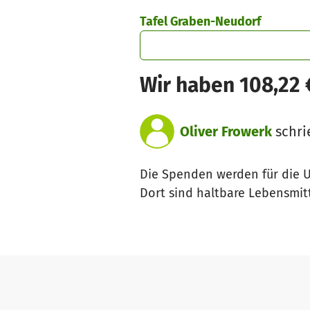
Zum Hauptinhalt springen
Erklärung zur Barrierefreiheit anzeigen
Tafel Graben-Neudorf
Wir haben 108,22
Oliver Frowerk
schri
Die Spenden werden für die U
Dort sind haltbare Lebensmi